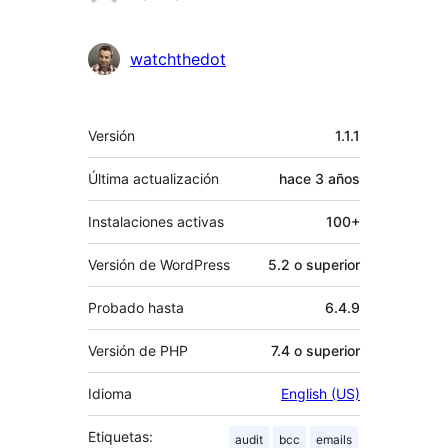
watchthedot
Meta
Versión
1.1.1
Última actualización
hace
3 años
Instalaciones activas
100+
Versión de WordPress
5.2 o superior
Probado hasta
6.4.9
Versión de PHP
7.4 o superior
Idioma
English (US)
Etiquetas:
audit
bcc
emails