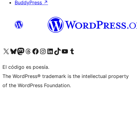
BuddyPress
↗
Visita nuestra cuenta de X (anteriormente Twitter)
Visita nuestra cuenta de Bluesky
Visita nuestra cuenta de Mastodon
Visita nuestra cuenta de Threads
Visita nuestra página de Facebook
Visita nuestra cuenta de Instagram
Visita nuestra cuenta de LinkedIn
Visita nuestra cuenta de TikTok
Visita nuestro canal de YouTube
Visita nuestra cuenta de Tumblr
El código es poesía.
The WordPress® trademark is the intellectual property
of the WordPress Foundation.