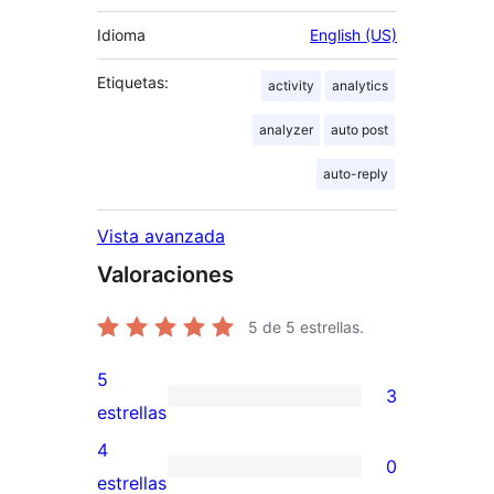
Idioma
English (US)
Etiquetas:
activity
analytics
analyzer
auto post
auto-reply
Vista avanzada
Valoraciones
5
de 5 estrellas.
5
3
3
estrellas
valoraciones
4
0
de
0
estrellas