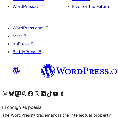
WordPress.tv
↗
Five for the Future
WordPress.com
↗
Matt
↗
bbPress
↗
BuddyPress
↗
Visita nuestra cuenta de X (anteriormente Twitter)
Visita nuestra cuenta de Bluesky
Visita nuestra cuenta de Mastodon
Visita nuestra cuenta de Threads
Visita nuestra página de Facebook
Visita nuestra cuenta de Instagram
Visita nuestra cuenta de LinkedIn
Visita nuestra cuenta de TikTok
Visita nuestro canal de YouTube
Visita nuestra cuenta de Tumblr
El código es poesía.
The WordPress® trademark is the intellectual property