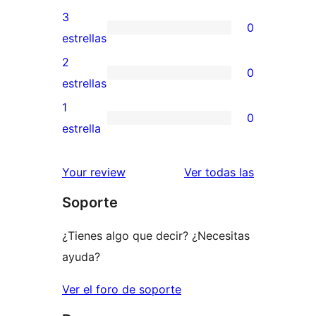
5
valoraciones
3
0
estrellas
de
0
estrellas
4
valoraciones
2
0
estrellas
de
0
estrellas
3
valoraciones
1
0
estrellas
de
0
estrella
2
valoraciones
estrellas
de
valoracione
Your review
Ver todas las
1
Soporte
estrellas
¿Tienes algo que decir? ¿Necesitas
ayuda?
Ver el foro de soporte