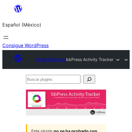
Saltar
al
Español (México)
contenido
Consigue WordPress
Plugin Directory
bbPress Activity Tracker
Buscar
plugins
Este plugin
no se ha probado con