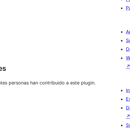
P
A
S
D
W
es
tes personas han contribuido a este plugin.
I
E
D
S