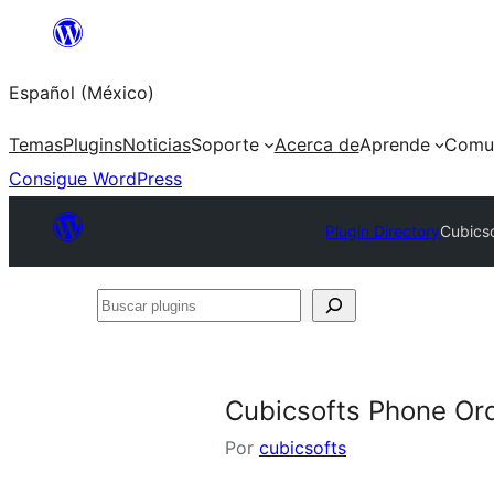
Saltar
al
Español (México)
contenido
Temas
Plugins
Noticias
Soporte
Acerca de
Aprende
Comu
Consigue WordPress
Plugin Directory
Cubicso
Buscar
plugins
Cubicsofts Phone Ord
Por
cubicsofts