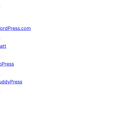
↗
ordPress.com
↗
att
↗
bPress
↗
uddyPress
↗