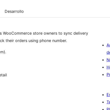
Desarrollo
ows WooCommerce store owners to sync delivery
ack their orders using phone number.
A
om).
d
N
H
P
tail
E
T
P