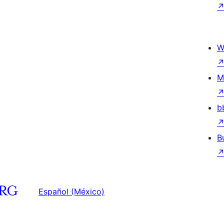
W
M
b
B
Español (México)