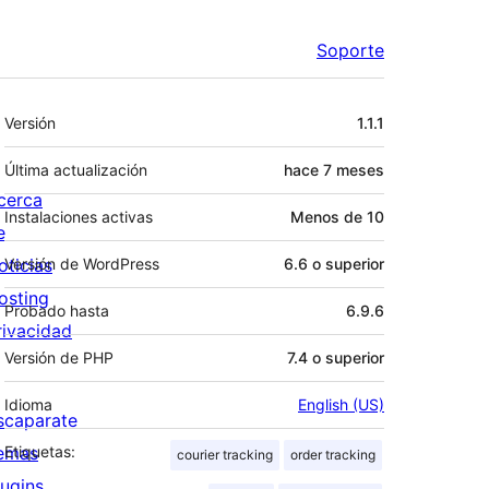
Soporte
Meta
Versión
1.1.1
Última actualización
hace
7 meses
cerca
Instalaciones activas
Menos de 10
e
oticias
Versión de WordPress
6.6 o superior
osting
Probado hasta
6.9.6
rivacidad
Versión de PHP
7.4 o superior
Idioma
English (US)
scaparate
emas
Etiquetas:
courier tracking
order tracking
lugins