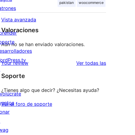
pakistan
woocommerce
atrones
Vista avanzada
Valoraciones
prender
oporte
Aún no se han enviado valoraciones.
esarrolladores
ordPress.tv
valoraciones
Your review
Ver todas las
↗
Soporte
¿Tienes algo que decir? ¿Necesitas ayuda?
nvolúcrate
ventos
Ver el foro de soporte
onar
↗
wag