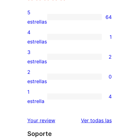
5
64
64
estrellas
valoraciones
4
1
de
1
estrellas
5
valoración
3
2
estrellas
de
2
estrellas
4
valoraciones
2
0
estrellas
de
0
estrellas
3
valoraciones
1
4
estrellas
de
4
estrella
2
valoraciones
estrellas
de
valoracione
Your review
Ver todas las
1
Soporte
estrellas