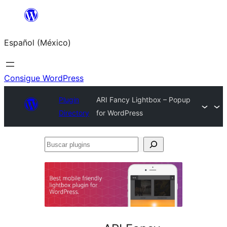
Saltar
al
Español (México)
contenido
Consigue WordPress
Plugin
ARI Fancy Lightbox – Popup
Directory
for WordPress
Buscar
plugins