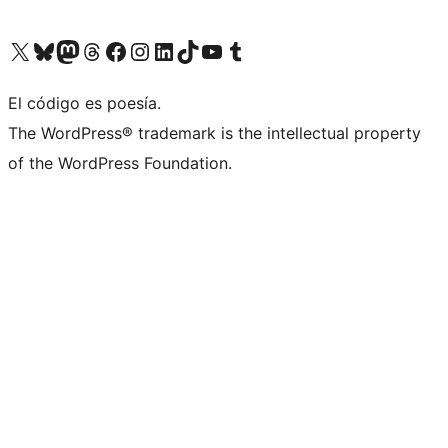
Visita nuestra cuenta de X (anteriormente Twitter)
Visita nuestra cuenta de Bluesky
Visita nuestra cuenta de Mastodon
Visita nuestra cuenta de Threads
Visita nuestra página de Facebook
Visita nuestra cuenta de Instagram
Visita nuestra cuenta de LinkedIn
Visita nuestra cuenta de TikTok
Visita nuestro canal de YouTube
Visita nuestra cuenta de Tumblr
El código es poesía.
The WordPress® trademark is the intellectual property
of the WordPress Foundation.