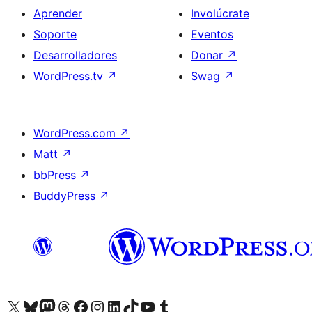
Aprender
Involúcrate
Soporte
Eventos
Desarrolladores
Donar
↗
WordPress.tv
↗
Swag
↗
WordPress.com
↗
Matt
↗
bbPress
↗
BuddyPress
↗
Visita nuestra cuenta de X (anteriormente Twitter)
Visita nuestra cuenta de Bluesky
Visita nuestra cuenta de Mastodon
Visita nuestra cuenta de Threads
Visita nuestra página de Facebook
Visita nuestra cuenta de Instagram
Visita nuestra cuenta de LinkedIn
Visita nuestra cuenta de TikTok
Visita nuestro canal de YouTube
Visita nuestra cuenta de Tumblr