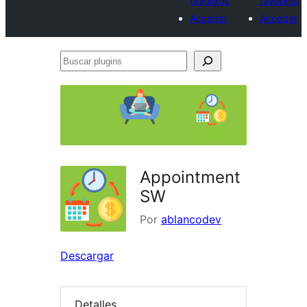
favoritos
favoritos
Acceder
Acceder
Buscar
plugins
Appointment
SW
Por
ablancodev
Descargar
Detalles