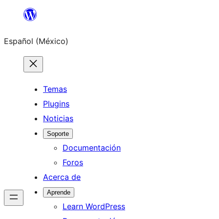
Saltar
al
Español (México)
contenido
Temas
Plugins
Noticias
Soporte
Documentación
Foros
Acerca de
Aprende
Learn WordPress