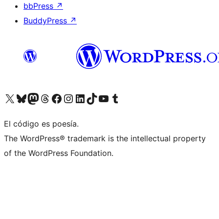
bbPress
↗
BuddyPress
↗
Visita nuestra cuenta de X (anteriormente Twitter)
Visita nuestra cuenta de Bluesky
Visita nuestra cuenta de Mastodon
Visita nuestra cuenta de Threads
Visita nuestra página de Facebook
Visita nuestra cuenta de Instagram
Visita nuestra cuenta de LinkedIn
Visita nuestra cuenta de TikTok
Visita nuestro canal de YouTube
Visita nuestra cuenta de Tumblr
El código es poesía.
The WordPress® trademark is the intellectual property
of the WordPress Foundation.