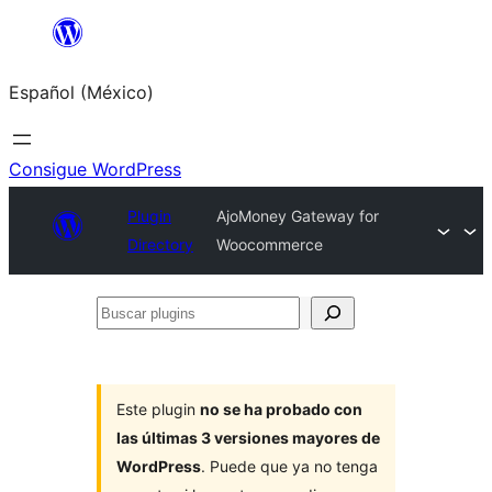
Saltar
al
Español (México)
contenido
Consigue WordPress
Plugin
AjoMoney Gateway for
Directory
Woocommerce
Buscar
plugins
Este plugin
no se ha probado con
las últimas 3 versiones mayores de
WordPress
. Puede que ya no tenga