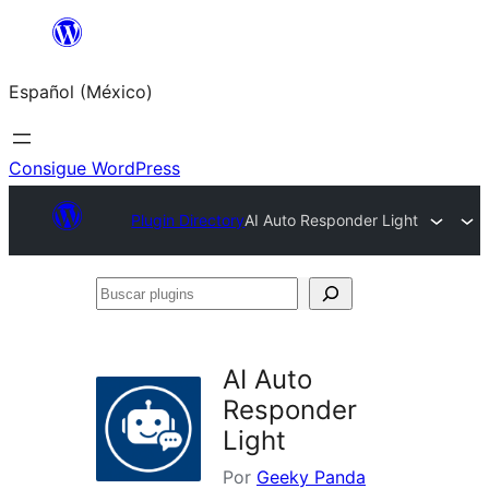
Saltar
al
Español (México)
contenido
Consigue WordPress
Plugin Directory
AI Auto Responder Light
Buscar
plugins
AI Auto
Responder
Light
Por
Geeky Panda