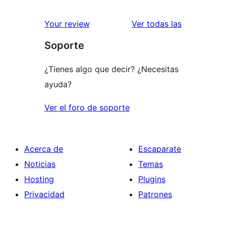
2
valoraciones
estrellas
de
valoracione
Your review
Ver todas las
1
Soporte
estrellas
¿Tienes algo que decir? ¿Necesitas
ayuda?
Ver el foro de soporte
Acerca de
Escaparate
Noticias
Temas
Hosting
Plugins
Privacidad
Patrones