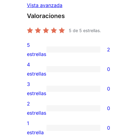
Vista avanzada
Valoraciones
5
de 5 estrellas.
5
2
2
estrellas
valoraciones
4
0
de
0
estrellas
5
valoraciones
3
0
estrellas
de
0
estrellas
4
valoraciones
2
0
estrellas
de
0
estrellas
3
valoraciones
1
0
estrellas
de
0
estrella