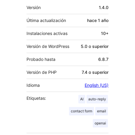
Meta
Versión
1.4.0
Última actualización
hace
1 año
Instalaciones activas
10+
Versión de WordPress
5.0 o superior
Probado hasta
6.8.7
Versión de PHP
7.4 o superior
Idioma
English (US)
Etiquetas:
AI
auto-reply
contact form
email
openai