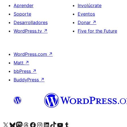
Aprender
Involúcrate
Soporte
Eventos
Desarrolladores
Donar
↗
WordPress.tv
↗
Five for the Future
WordPress.com
↗
Matt
↗
bbPress
↗
BuddyPress
↗
Visita nuestra cuenta de X (anteriormente Twitter)
Visita nuestra cuenta de Bluesky
Visita nuestra cuenta de Mastodon
Visita nuestra cuenta de Threads
Visita nuestra página de Facebook
Visita nuestra cuenta de Instagram
Visita nuestra cuenta de LinkedIn
Visita nuestra cuenta de TikTok
Visita nuestro canal de YouTube
Visita nuestra cuenta de Tumblr