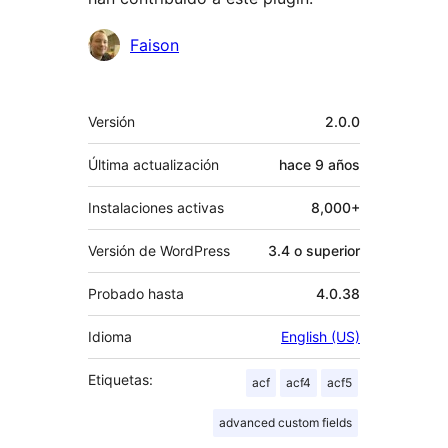
Colaboradores
Faison
Meta
Versión
2.0.0
Última actualización
hace
9 años
Instalaciones activas
8,000+
Versión de WordPress
3.4 o superior
Probado hasta
4.0.38
Idioma
English (US)
Etiquetas:
acf
acf4
acf5
advanced custom fields