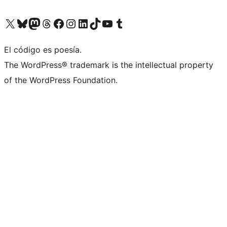
Visita nuestra cuenta de X (anteriormente Twitter)
Visita nuestra cuenta de Bluesky
Visita nuestra cuenta de Mastodon
Visita nuestra cuenta de Threads
Visita nuestra página de Facebook
Visita nuestra cuenta de Instagram
Visita nuestra cuenta de LinkedIn
Visita nuestra cuenta de TikTok
Visita nuestro canal de YouTube
Visita nuestra cuenta de Tumblr
El código es poesía.
The WordPress® trademark is the intellectual property
of the WordPress Foundation.