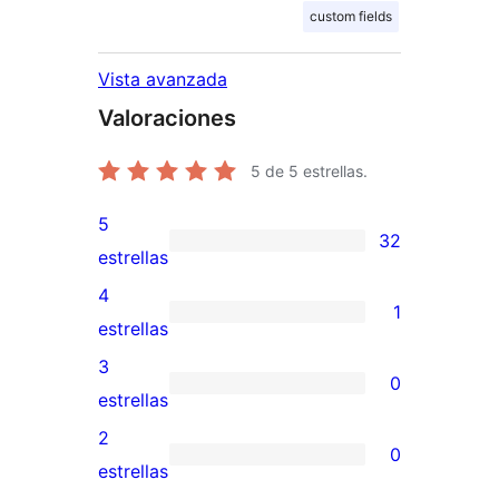
custom fields
Vista avanzada
Valoraciones
5
de 5 estrellas.
5
32
32
estrellas
valoraciones
4
1
de
1
estrellas
5
valoración
3
0
estrellas
de
0
estrellas
4
valoraciones
2
0
estrellas
de
0
estrellas
3