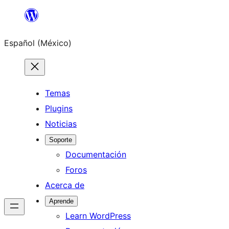
Saltar
al
Español (México)
contenido
Temas
Plugins
Noticias
Soporte
Documentación
Foros
Acerca de
Aprende
Learn WordPress