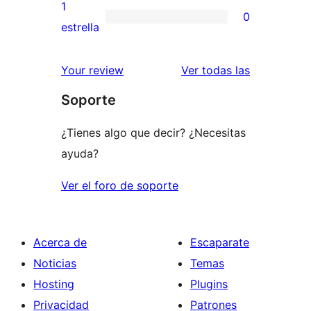
valoraciones
1
0
estrellas
de
0
estrella
2
valoraciones
estrellas
de
valoracione
Your review
Ver todas las
1
Soporte
estrellas
¿Tienes algo que decir? ¿Necesitas
ayuda?
Ver el foro de soporte
Acerca de
Escaparate
Noticias
Temas
Hosting
Plugins
Privacidad
Patrones