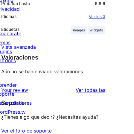
osting
Probado hasta
6.8.6
rivacidad
Idiomas
Ver los 3
Etiquetas:
images
widgets
scaparate
emas
Vista avanzada
lugins
Valoraciones
atrones
Aún no se han enviado valoraciones.
prender
valoraciones
Your review
Ver todas las
oporte
Soporte
esarrolladores
ordPress.tv
¿Tienes algo que decir? ¿Necesitas ayuda?
↗
Ver el foro de soporte