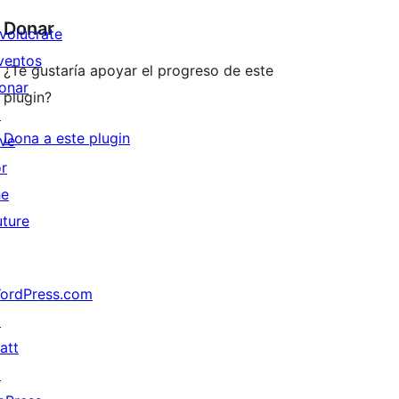
Donar
nvolúcrate
ventos
¿Te gustaría apoyar el progreso de este
onar
plugin?
↗
Dona a este plugin
ive
or
he
uture
ordPress.com
↗
att
↗