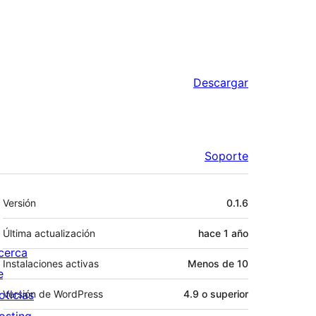
Descargar
Soporte
Meta
Versión
0.1.6
Última actualización
hace
1 año
cerca
Instalaciones activas
Menos de 10
e
oticias
Versión de WordPress
4.9 o superior