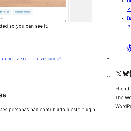
b
B
ded so you can see it.
on and also older versions?
Visita nuestra cuenta de X (an
Visita nues
Vi
El códi
es
The Wo
WordPr
tes personas han contribuido a este plugin.