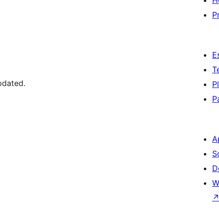
H
P
E
T
pdated.
P
P
A
S
D
W