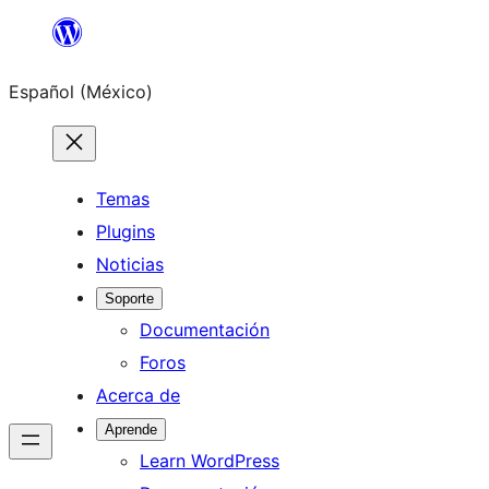
Saltar
al
Español (México)
contenido
Temas
Plugins
Noticias
Soporte
Documentación
Foros
Acerca de
Aprende
Learn WordPress