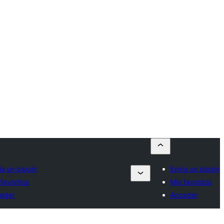
ía un plugin
Envía un plugin
 favoritos
Mis favoritos
eder
Acceder