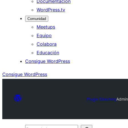
Documentación
WordPress.tv
Comunidad
Meetups
Equipo
Colabora
Educación
Consigue WordPress
Consigue WordPress
Plugin Directory
Admin