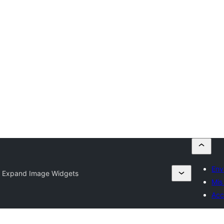
Env
 Expand Image Widgets
Mis
Acc