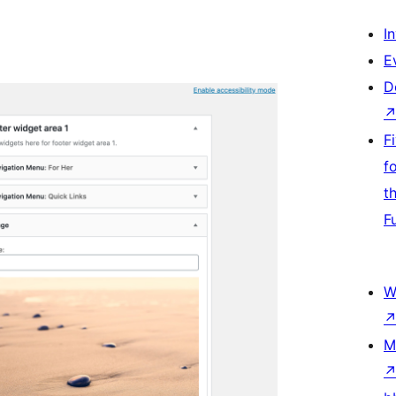
I
E
D
F
f
t
F
W
M