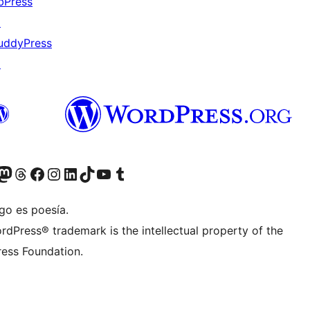
bPress
↗
uddyPress
↗
teriormente Twitter)
tra cuenta de Bluesky
sita nuestra cuenta de Mastodon
Visita nuestra cuenta de Threads
Visita nuestra página de Facebook
Visita nuestra cuenta de Instagram
Visita nuestra cuenta de LinkedIn
Visita nuestra cuenta de TikTok
Visita nuestro canal de YouTube
Visita nuestra cuenta de Tumblr
go es poesía.
rdPress® trademark is the intellectual property of the
ess Foundation.