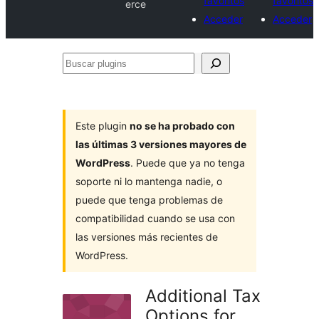
favoritos
favoritos
erce
Acceder
Acceder
Buscar
plugins
Este plugin
no se ha probado con
las últimas 3 versiones mayores de
WordPress
. Puede que ya no tenga
soporte ni lo mantenga nadie, o
puede que tenga problemas de
compatibilidad cuando se usa con
las versiones más recientes de
WordPress.
Additional Tax
Options for