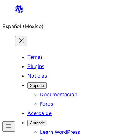
Saltar
al
Español (México)
contenido
Temas
Plugins
Noticias
Soporte
Documentación
Foros
Acerca de
Aprende
Learn WordPress