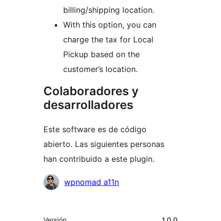
billing/shipping location.
With this option, you can
charge the tax for Local
Pickup based on the
customer’s location.
Colaboradores y
desarrolladores
Este software es de código
abierto. Las siguientes personas
han contribuido a este plugin.
Colaboradores
wpnomad a11n
Meta
Versión
1.0.0