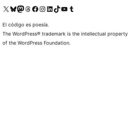
Visita nuestra cuenta de X (anteriormente Twitter)
Visita nuestra cuenta de Bluesky
Visita nuestra cuenta de Mastodon
Visita nuestra cuenta de Threads
Visita nuestra página de Facebook
Visita nuestra cuenta de Instagram
Visita nuestra cuenta de LinkedIn
Visita nuestra cuenta de TikTok
Visita nuestro canal de YouTube
Visita nuestra cuenta de Tumblr
El código es poesía.
The WordPress® trademark is the intellectual property
of the WordPress Foundation.