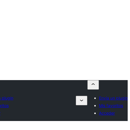
 plugin
Envía un plugin
ritos
Mis favoritos
r
Acceder