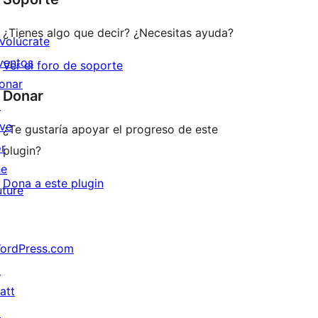
¿Tienes algo que decir? ¿Necesitas ayuda?
nvolúcrate
ventos
Ver el foro de soporte
onar
Donar
↗
ive
¿Te gustaría apoyar el progreso de este
or
plugin?
he
Dona a este plugin
uture
ordPress.com
↗
att
↗