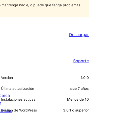
lo mantenga nadie, o puede que tenga problemas
Descargar
Soporte
Meta
Versión
1.0.0
Última actualización
hace
7 años
cerca
Instalaciones activas
Menos de 10
e
oticias
Versión de WordPress
3.0.1 o superior