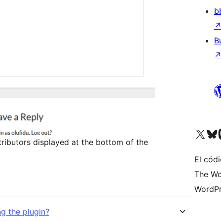
b
B
Visita nuestra cuenta de X (an
Visita nues
Vi
tributors displayed at the bottom of the
El códi
The Wo
WordPr
ng the plugin?