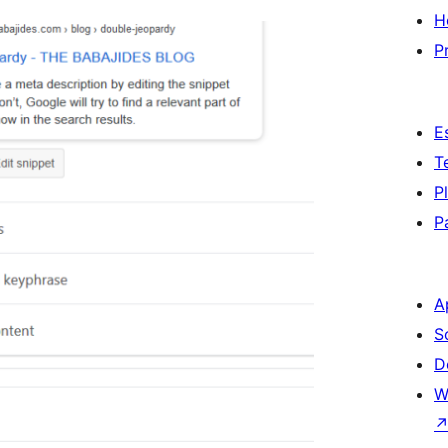
H
P
E
T
P
P
A
S
D
W