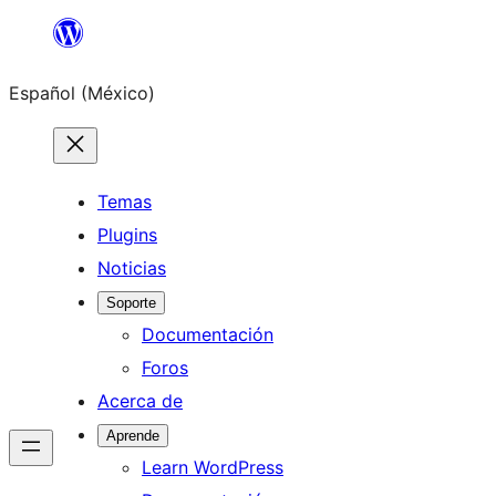
Saltar
al
Español (México)
contenido
Temas
Plugins
Noticias
Soporte
Documentación
Foros
Acerca de
Aprende
Learn WordPress