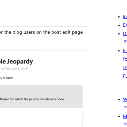
I
E
 the blog users on the post edit page
D
F
f
t
F
W
M