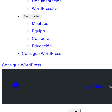
Documentación
WordPress.tv
Comunidad
Meetups
Equipo
Colabora
Educación
Consigue WordPress
Consigue WordPress
Plugin Directory
A