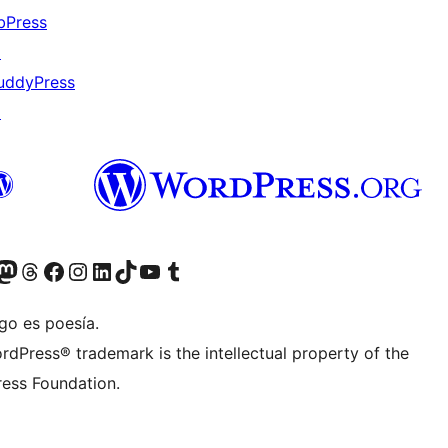
bPress
↗
uddyPress
↗
teriormente Twitter)
tra cuenta de Bluesky
sita nuestra cuenta de Mastodon
Visita nuestra cuenta de Threads
Visita nuestra página de Facebook
Visita nuestra cuenta de Instagram
Visita nuestra cuenta de LinkedIn
Visita nuestra cuenta de TikTok
Visita nuestro canal de YouTube
Visita nuestra cuenta de Tumblr
go es poesía.
rdPress® trademark is the intellectual property of the
ess Foundation.