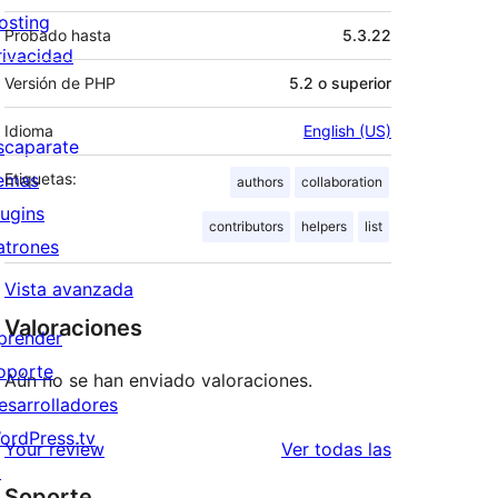
osting
Probado hasta
5.3.22
rivacidad
Versión de PHP
5.2 o superior
Idioma
English (US)
scaparate
emas
Etiquetas:
authors
collaboration
lugins
contributors
helpers
list
atrones
Vista avanzada
Valoraciones
prender
oporte
Aún no se han enviado valoraciones.
esarrolladores
ordPress.tv
valoraciones
Your review
Ver todas las
↗
Soporte