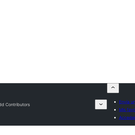
Envía un
dd Contributors
Mis favo
Accede