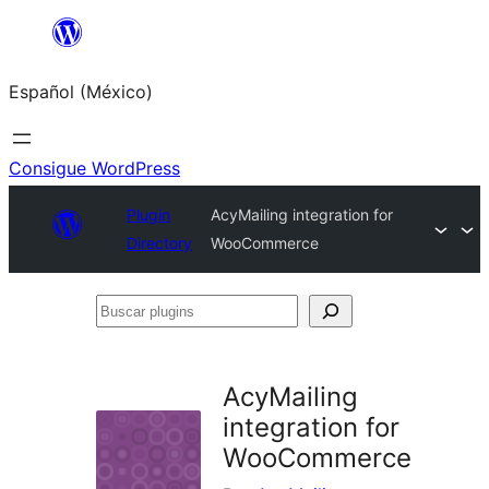
Saltar
al
Español (México)
contenido
Consigue WordPress
Plugin
AcyMailing integration for
Directory
WooCommerce
Buscar
plugins
AcyMailing
integration for
WooCommerce