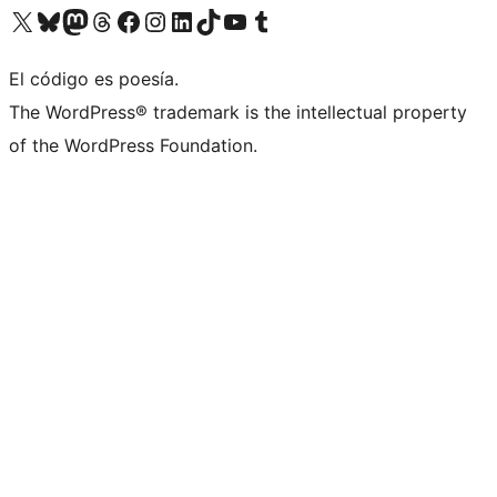
Visita nuestra cuenta de X (anteriormente Twitter)
Visita nuestra cuenta de Bluesky
Visita nuestra cuenta de Mastodon
Visita nuestra cuenta de Threads
Visita nuestra página de Facebook
Visita nuestra cuenta de Instagram
Visita nuestra cuenta de LinkedIn
Visita nuestra cuenta de TikTok
Visita nuestro canal de YouTube
Visita nuestra cuenta de Tumblr
El código es poesía.
The WordPress® trademark is the intellectual property
of the WordPress Foundation.