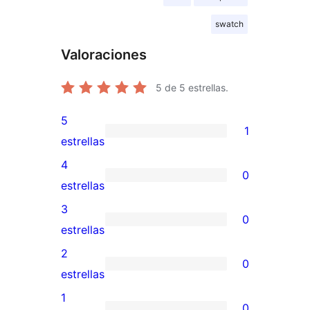
swatch
Valoraciones
5
de 5 estrellas.
5
1
1
estrellas
valoración
4
0
de
0
estrellas
5
valoraciones
3
0
estrellas
de
0
estrellas
4
valoraciones
2
0
estrellas
de
0
estrellas
3
valoraciones
1
0