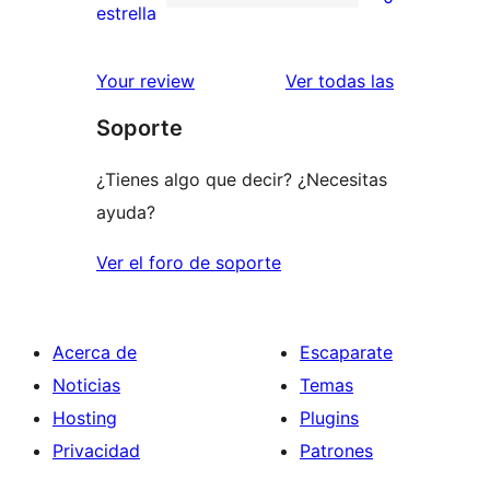
estrellas
de
0
estrella
2
valoraciones
estrellas
de
valoracione
Your review
Ver todas las
1
Soporte
estrellas
¿Tienes algo que decir? ¿Necesitas
ayuda?
Ver el foro de soporte
Acerca de
Escaparate
Noticias
Temas
Hosting
Plugins
Privacidad
Patrones