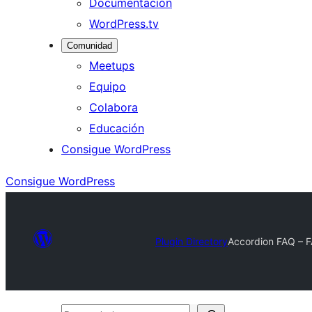
Documentación
WordPress.tv
Comunidad
Meetups
Equipo
Colabora
Educación
Consigue WordPress
Consigue WordPress
Plugin Directory
Accordion FAQ – F