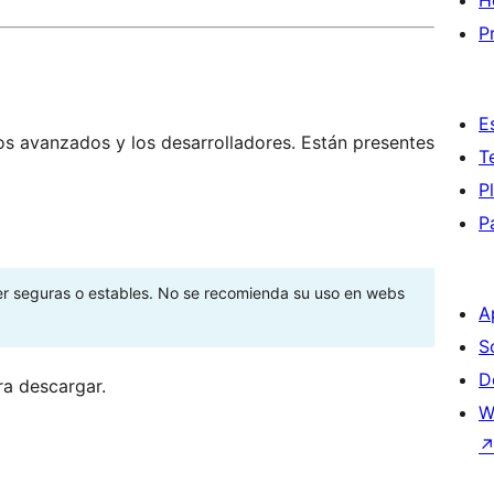
H
P
E
os avanzados y los desarrolladores. Están presentes
T
P
P
ser seguras o estables. No se recomienda su uso en webs
A
S
D
ra descargar.
W