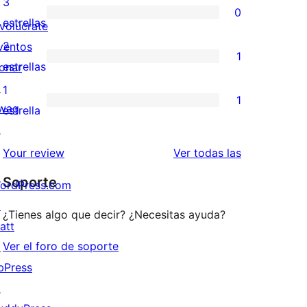
3
0
estrellas
de
0
estrellas
nvolúcrate
4
valoraciones
2
ventos
1
estrellas
de
1
estrellas
onar
3
valoración
↗
1
1
estrellas
de
wag
1
estrella
2
↗
valoración
estrellas
de
valoraciones
Your review
Ver todas las
1
Soporte
ordPress.com
estrellas
↗
¿Tienes algo que decir? ¿Necesitas ayuda?
att
Ver el foro de soporte
↗
bPress
↗