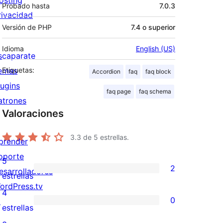
osting
Probado hasta
7.0.3
rivacidad
Versión de PHP
7.4 o superior
Idioma
English (US)
scaparate
emas
Etiquetas:
Accordion
faq
faq block
lugins
faq page
faq schema
atrones
Valoraciones
3.3
de 5 estrellas.
prender
oporte
5
2
esarrolladores
2
estrellas
ordPress.tv
valoraciones
4
0
↗
de
0
estrellas
5
valoraciones