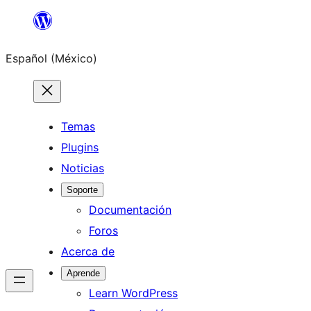
Saltar
al
Español (México)
contenido
Temas
Plugins
Noticias
Soporte
Documentación
Foros
Acerca de
Aprende
Learn WordPress