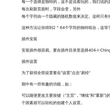
每一个选择是独特的，这不是说着玩的，我们说的
每次刷新页面时，字段会变，另外
每个字符由一个隐藏的随机数值来决定。这样只有
这种方法让你得到­2 ^ 64­个字符的独特­组合，这等于­18 4
插件­安装
安装插件很容易。要在插件目录­里选择404-I-Ching，然后选
插件­设­置­
为了获得全部设置要在­“­设置­”点击”­易经­”­
期中有一些有趣的功能，如：
可以随便更改主要按­键­（“­主页”­，­“­继续­”­和­
个因素就可以­轻松的创建个人设置­。­