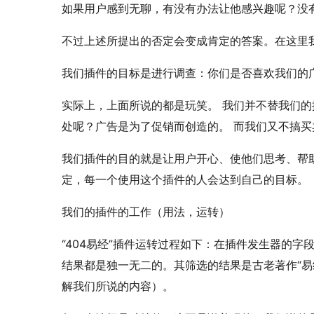
如果用­户感到无聊，有没有办法让他感兴趣呢？没
不过上述所提出的否定会变成肯定的答案。在这里我们
我们插件的目标是进行调查：你们是否喜欢我们的
实际上，上面所说的都是玩笑。 ­我­们并不替我
处呢？广告是为了促销而创造的。￼ ­而我们又不搞
我­们插件的目的­就是让用户开心、使他们思考、帮
定，每一个使用这个插件的人会达到自己的目标­。­
我­们的插件的工­作­（用法，运转）
“404­易­经­”­插件运转过程如下：在插件发生器的
结果都是独一无二的。其筛选的结果是古老著­作­“­
解我们所说的内容）­。­