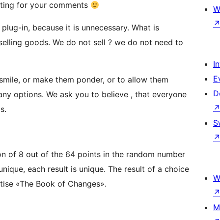
ting for your comments
W
lug-in, because it is unnecessary. What is
selling goods. We do not sell ? we do not need to
I
E
smile, or make them ponder, or to allow them
D
any options. We ask you to believe , that everyone
s.
S
on of 8 out of the 64 points in the random number
unique, each result is unique. The result of a choice
W
eatise «The Book of Changes».
M