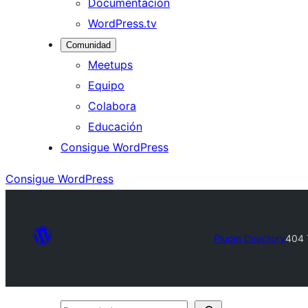
Documentación
WordPress.tv
Comunidad
Meetups
Equipo
Colabora
Educación
Consigue WordPress
Consigue WordPress
Plugin Directory
404 