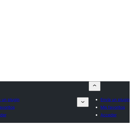
 un plugin
Envía un plugin
avoritos
Mis favoritos
der
Acceder