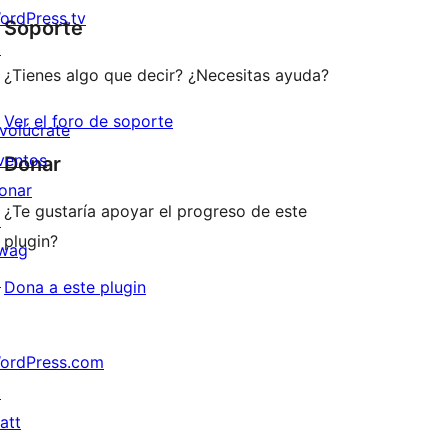
ordPress.tv
Soporte
↗
¿Tienes algo que decir? ¿Necesitas ayuda?
Ver el foro de soporte
nvolúcrate
ventos
Donar
onar
¿Te gustaría apoyar el progreso de este
↗
plugin?
wag
↗
Dona a este plugin
ordPress.com
↗
att