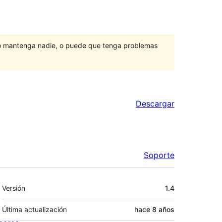
lo mantenga nadie, o puede que tenga problemas
Descargar
Soporte
Meta
Versión
1.4
Última actualización
hace
8 años