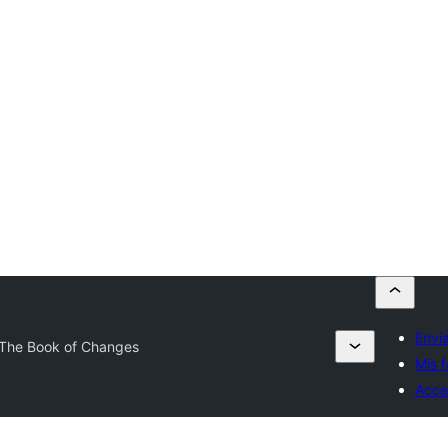
Envía
The Book of Changes
Mis f
Acce