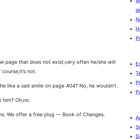
A
d
N
H
P
e page that does not exist,very often he/she will
E
 course,it’s not.
T
P
 he like a sad smile on page 404? No, he wouldn’t.
P
st him? Oh,no.
ns. We offer a free plug — Book of Changes.
A
S
D