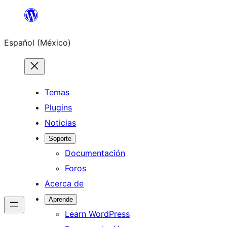
Saltar
al
Español (México)
contenido
Temas
Plugins
Noticias
Soporte
Documentación
Foros
Acerca de
Aprende
Learn WordPress