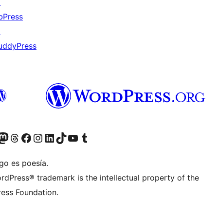
↗
bPress
↗
uddyPress
↗
teriormente Twitter)
tra cuenta de Bluesky
sita nuestra cuenta de Mastodon
Visita nuestra cuenta de Threads
Visita nuestra página de Facebook
Visita nuestra cuenta de Instagram
Visita nuestra cuenta de LinkedIn
Visita nuestra cuenta de TikTok
Visita nuestro canal de YouTube
Visita nuestra cuenta de Tumblr
go es poesía.
rdPress® trademark is the intellectual property of the
ess Foundation.