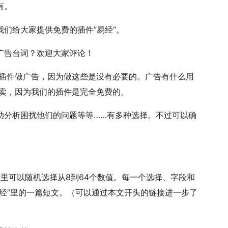
有。
给大家提供免费的插件­”易经­“。
广告台词？欢迎大家评论！
们的插件做广告，因为做这些是没有必要的。广告有什么用
买卖，因为我们的插件是完全免­费的。
助分析困扰他们的问题等等……有多种­选择。不过可以确
字段里可以随机选择从8到64个数值。每一个­选择­、字段和
易­经­”­里的一篇短文。（可以通过本文开头的链接进一步了