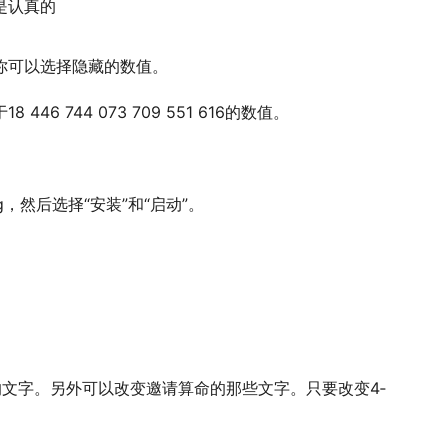
是认真的
你可以选择隐藏的数值。
46 744 073 709 55­1 616的­数值。­
择­“­安装­”­和­“­启动­”­。­
“­重新­”)的文字。另外可以改­变邀请算命的那些文字。只要改变4­