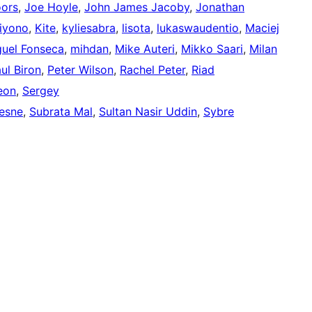
oors
,
Joe Hoyle
,
John James Jacoby
,
Jonathan
tiyono
,
Kite
,
kyliesabra
,
lisota
,
lukaswaudentio
,
Maciej
guel Fonseca
,
mihdan
,
Mike Auteri
,
Mikko Saari
,
Milan
ul Biron
,
Peter Wilson
,
Rachel Peter
,
Riad
eon
,
Sergey
esne
,
Subrata Mal
,
Sultan Nasir Uddin
,
Sybre