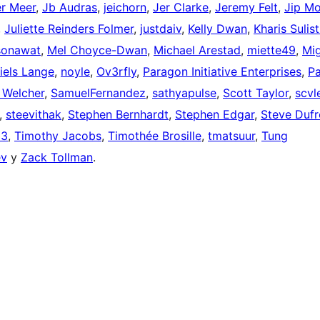
er Meer
,
Jb Audras
,
jeichorn
,
Jer Clarke
,
Jeremy Felt
,
Jip M
,
Juliette Reinders Folmer
,
justdaiv
,
Kelly Dwan
,
Kharis Sulis
sonawat
,
Mel Choyce-Dwan
,
Michael Arestad
,
miette49
,
Mi
iels Lange
,
noyle
,
Ov3rfly
,
Paragon Initiative Enterprises
,
Pa
 Welcher
,
SamuelFernandez
,
sathyapulse
,
Scott Taylor
,
scvl
,
steevithak
,
Stephen Bernhardt
,
Stephen Edgar
,
Steve Dufr
33
,
Timothy Jacobs
,
Timothée Brosille
,
tmatsuur
,
Tung
ev
y
Zack Tollman
.