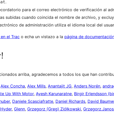
.
pat
 recordatorio para el correo electrónico de verificación al ad
ras subidas cuando coincida el nombre de archivo, y excluy
ctrónico de administración utiliza el idioma local del usuari
 en el Trac
o echa un vistazo a la
página de documentación 
r!
ionados arriba, agradecemos a todos los que han contribu
,
Alex Concha
,
Alex Mills
,
Anantajit JG
,
Anders Norén
,
andra
te Up With Motor
,
Ayesh Karunaratne
,
Birgir Erlendsson (bi
huber
,
Daniele Scasciafratte
,
Daniel Richards
,
David Baumw
 Hyder
,
Glenn
,
Grzegorz (Greg) Ziółkowski
,
Grzegorz.Jano